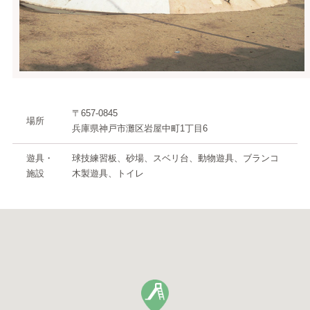
〒657-0845
場所
兵庫県神戸市灘区岩屋中町1丁目6
遊具・
球技練習板、砂場、スベリ台、動物遊具、ブランコ
施設
木製遊具、トイレ