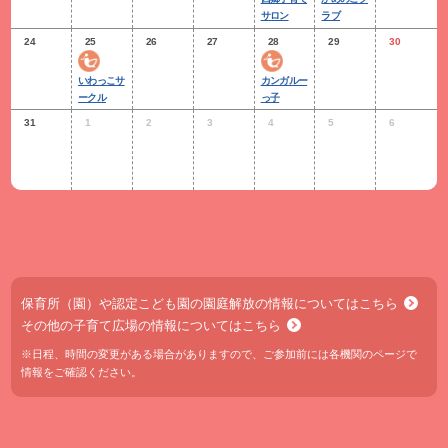
サロン
ラブ
24
25
26
27
28
29
30
いわっこサ
カンガルー
ークル
っ子
31
1
2
3
4
5
6
保育所（園）や認定こども園の園庭解放の情報についてはこちら
その他の子育て広場の情報についてはこちら
※日程、時間の変更がある場合がありますので、ご参加前には各機関のページで
情報をご確認ください。