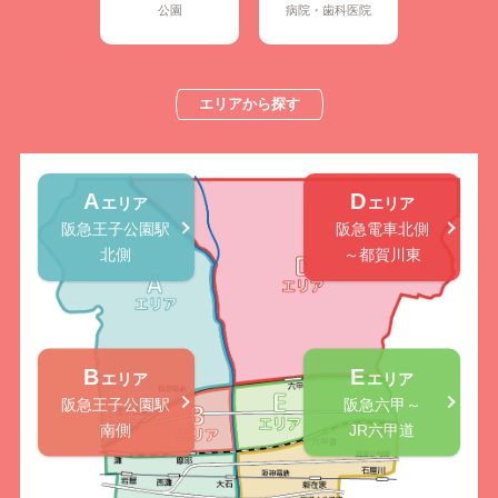
公園
病院・歯科医院
エリアから探す
A
D
エリア
エリア
阪急王子公園駅
阪急電車北側
北側
～都賀川東
B
E
エリア
エリア
阪急王子公園駅
阪急六甲～
南側
JR六甲道