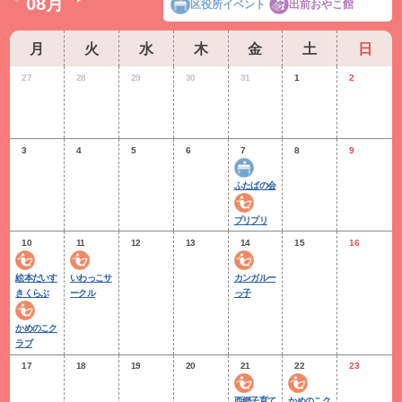
08
月
09
月
10
月
11
月
区役所イベント
出前おやこ館
月
火
水
木
金
土
日
27
28
29
30
31
1
2
3
4
5
6
7
8
9
ふたばの会
プリプリ
10
11
12
13
14
15
16
絵本だいす
いわっこサ
カンガルー
きくらぶ
ークル
っ子
かめのこク
ラブ
17
18
19
20
21
22
23
西郷子育て
かめのこク