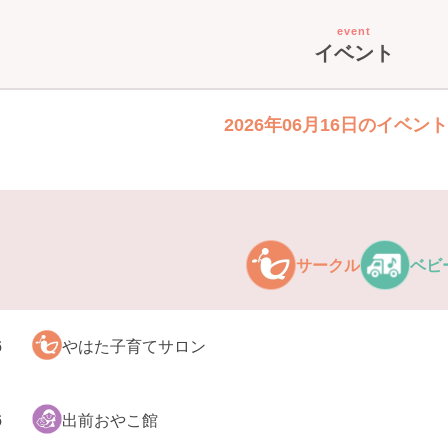
event
イベント
2026年06月16日のイベン
サークル
ベビ
6
やはた子育てサロン
6
出前おやこ館