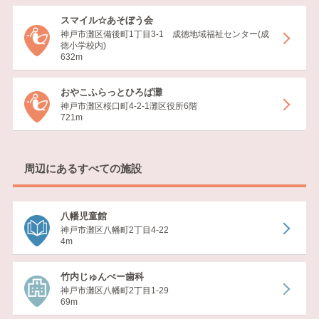
スマイル☆あそぼう会
神戸市灘区備後町1丁目3-1 成徳地域福祉センター(成
徳小学校内)
632m
おやこふらっとひろば灘
神戸市灘区桜口町4-2-1灘区役所6階
721m
周辺にあるすべての施設
八幡児童館
神戸市灘区八幡町2丁目4-22
4m
竹内じゅんぺー歯科
神戸市灘区八幡町2丁目1-29
69m