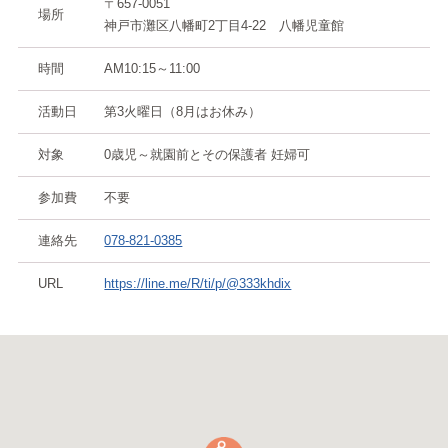
〒657-0051
場所
神戸市灘区八幡町2丁目4-22 八幡児童館
時間
AM10:15～11:00
活動日
第3火曜日（8月はお休み）
対象
0歳児～就園前とその保護者 妊婦可
参加費
不要
連絡先
078-821-0385
URL
https://line.me/R/ti/p/@333khdix