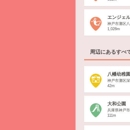
エンジェ
神戸市灘区八
1,028m
周辺にあるすべ
八幡幼稚
神戸市灘区深田
42m
大和公園
兵庫県神戸市
111m