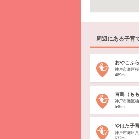
周辺にある子育
おやこふ
神戸市灘区桜口
489m
百鳥（も
神戸市灘区楠
546m
やはた子
神戸市灘区八
632m