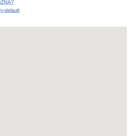
J4ZNA?
=default