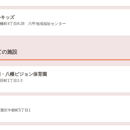
ルキッズ
幡町4丁目8-28 六甲地域福祉センター
ての施設
園・八幡ピジョン保育園
町1丁目1-3
灘区中郷町5丁目1