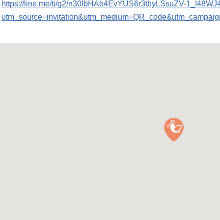
https://line.me/ti/g2/n30IbHAb4EvYUS6r3tbyLSsuZV-1_I48W
utm_source=invitation&utm_medium=QR_code&utm_campaign