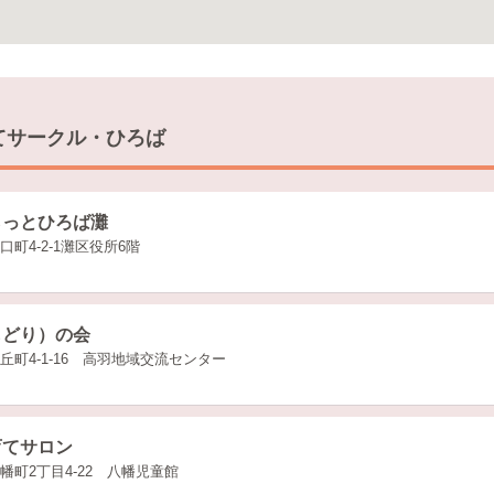
てサークル・ひろば
らっとひろば灘
町4-2-1灘区役所6階
もどり）の会
丘町4-1-16 高羽地域交流センター
育てサロン
幡町2丁目4-22 八幡児童館