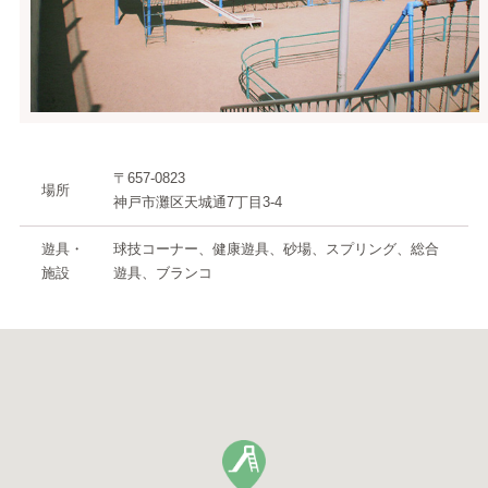
〒657-0823
場所
神戸市灘区天城通7丁目3-4
遊具・
球技コーナー、健康遊具、砂場、スプリング、総合
施設
遊具、ブランコ