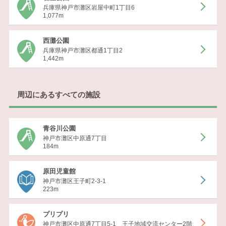
兵庫県神戸市灘区岩屋中町1丁目6
1,077m
西灘公園
兵庫県神戸市灘区都通1丁目2
1,442m
周辺にあるすべての施設
青谷川公園
神戸市灘区中原通7丁目
184m
原田児童館
神戸市灘区王子町2-3-1
223m
プリプリ
神戸市灘区中原通7丁目5-1 王子地域交流センター2階